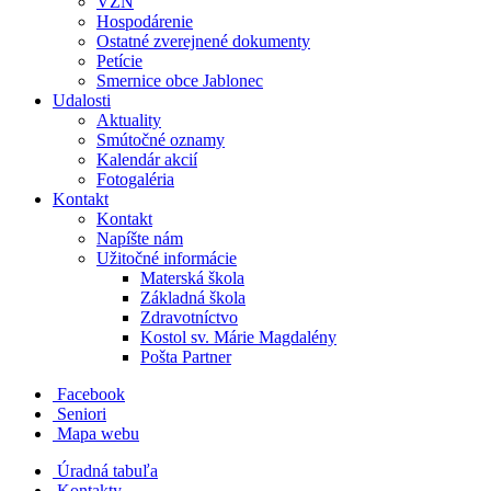
VZN
Hospodárenie
Ostatné zverejnené dokumenty
Petície
Smernice obce Jablonec
Udalosti
Aktuality
Smútočné oznamy
Kalendár akcií
Fotogaléria
Kontakt
Kontakt
Napíšte nám
Užitočné informácie
Materská škola
Základná škola
Zdravotníctvo
Kostol sv. Márie Magdalény
Pošta Partner
Facebook
Seniori
Mapa webu
Úradná tabuľa
Kontakty