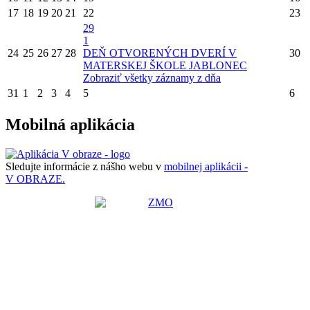
17
18
19
20
21
22
23
29
1
24
25
26
27
28
DEŇ OTVORENÝCH DVERÍ V
30
MATERSKEJ ŠKOLE JABLONEC
Zobraziť všetky záznamy z dňa
31
1
2
3
4
5
6
Mobilná aplikácia
Sledujte informácie z nášho webu v
mobilnej aplikácii -
V OBRAZE.