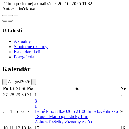
Dátum poslednej aktualizácie:
20. 10. 2025 11:32
Autor:
Hinčeková
Udalosti
Aktuality
Smútočné oznamy
Kalendár akcií
Fotogaléria
Kalendár
August
2026
Po
Ut
St
Št
Pia
So
Ne
27
28
29
30
31
1
2
8
1
3
4
5
6
7
Letné kino 8.8.2026 o 21:00 futbalové ihrisko
9
- Super Mario galakticky film
Zobraziť všetky záznamy z dňa
10
11
12
13
14
15
16