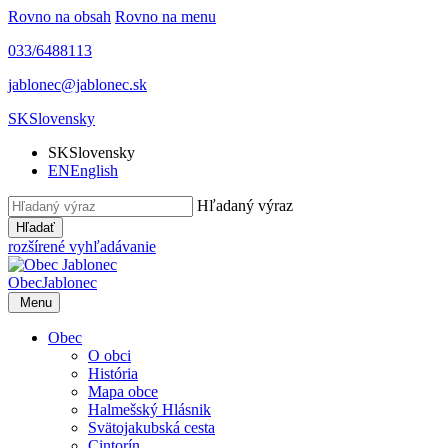
Rovno na obsah
Rovno na menu
033/6488113
jablonec@jablonec.sk
SK
Slovensky
SK
Slovensky
EN
English
Hľadaný výraz
Hľadať
rozšírené vyhľadávanie
Obec
Jablonec
Menu
Obec
O obci
História
Mapa obce
Halmešský Hlásnik
Svätojakubská cesta
Cintorín