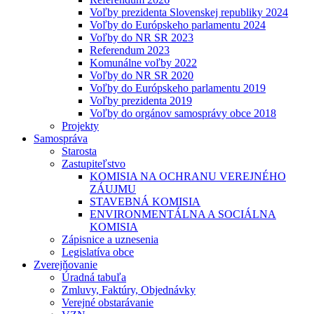
Voľby prezidenta Slovenskej republiky 2024
Voľby do Európskeho parlamentu 2024
Voľby do NR SR 2023
Referendum 2023
Komunálne voľby 2022
Voľby do NR SR 2020
Voľby do Európskeho parlamentu 2019
Voľby prezidenta 2019
Voľby do orgánov samosprávy obce 2018
Projekty
Samospráva
Starosta
Zastupiteľstvo
KOMISIA NA OCHRANU VEREJNÉHO
ZÁUJMU
STAVEBNÁ KOMISIA
ENVIRONMENTÁLNA A SOCIÁLNA
KOMISIA
Zápisnice a uznesenia
Legislatíva obce
Zverejňovanie
Úradná tabuľa
Zmluvy, Faktúry, Objednávky
Verejné obstarávanie