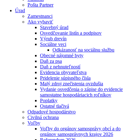
Pošta Partner
Úrad
Zamestnanci
Ako vybaviť
Stavebný úrad
Osvedčovanie listín a podpisov
Výrub drevín
Sociálne veci
Odkázanosť na sociálnu službu
Obecné nájomné byty
Daň za psa
Daň z nehnuteľností
Evidencia obyvateľstva
Pridelenie súpisného čísla
Malý zdroj znečistenia ovzdušia
Vydanie osvedčenia o zápise do evidencie
samostatne hospodáriacich roľníkov
Poplatky
Ostatné tlačivá
Odpadové hospodárstvo
Civilná ochrana
Voľby
Voľby do orgánov samosprávy obcí a do
orgánov samosprávnych krajov 2026
Referendum 2026