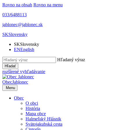
Rovno na obsah
Rovno na menu
033/6488113
jablonec@jablonec.sk
SK
Slovensky
SK
Slovensky
EN
English
Hľadaný výraz
Hľadať
rozšírené vyhľadávanie
Obec
Jablonec
Menu
Obec
O obci
História
Mapa obce
Halmešský Hlásnik
Svätojakubská cesta
Cintorín