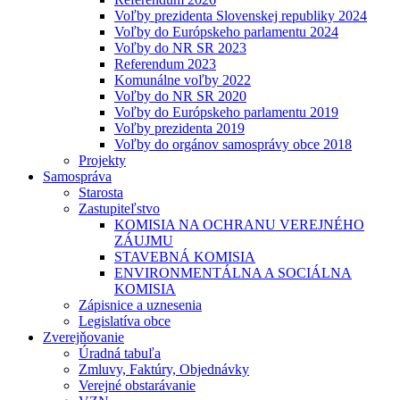
Voľby prezidenta Slovenskej republiky 2024
Voľby do Európskeho parlamentu 2024
Voľby do NR SR 2023
Referendum 2023
Komunálne voľby 2022
Voľby do NR SR 2020
Voľby do Európskeho parlamentu 2019
Voľby prezidenta 2019
Voľby do orgánov samosprávy obce 2018
Projekty
Samospráva
Starosta
Zastupiteľstvo
KOMISIA NA OCHRANU VEREJNÉHO
ZÁUJMU
STAVEBNÁ KOMISIA
ENVIRONMENTÁLNA A SOCIÁLNA
KOMISIA
Zápisnice a uznesenia
Legislatíva obce
Zverejňovanie
Úradná tabuľa
Zmluvy, Faktúry, Objednávky
Verejné obstarávanie