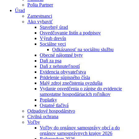
Pošta Partner
Úrad
Zamestnanci
Ako vybaviť
Stavebný úrad
Osvedčovanie listín a podpisov
Výrub drevín
Sociálne veci
Odkázanosť na sociálnu službu
Obecné nájomné byty
Daň za psa
Daň z nehnuteľností
Evidencia obyvateľstva
Pridelenie súpisného čísla
Malý zdroj znečistenia ovzdušia
Vydanie osvedčenia o zápise do evidencie
samostatne hospodáriacich roľníkov
Poplatky
Ostatné tlačivá
Odpadové hospodárstvo
Civilná ochrana
Voľby
Voľby do orgánov samosprávy obcí a do
orgánov samosprávnych krajov 2026
Referendum 2026