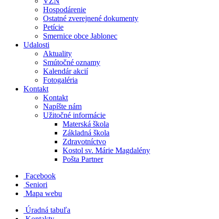
VZN
Hospodárenie
Ostatné zverejnené dokumenty
Petície
Smernice obce Jablonec
Udalosti
Aktuality
Smútočné oznamy
Kalendár akcií
Fotogaléria
Kontakt
Kontakt
Napíšte nám
Užitočné informácie
Materská škola
Základná škola
Zdravotníctvo
Kostol sv. Márie Magdalény
Pošta Partner
Facebook
Seniori
Mapa webu
Úradná tabuľa
Kontakty