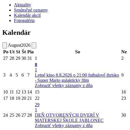
Aktuality
Smútočné oznamy
Kalendár akcií
Fotogaléria
Kalendár
August
2026
Po
Ut
St
Št
Pia
So
Ne
27
28
29
30
31
1
2
8
1
3
4
5
6
7
Letné kino 8.8.2026 o 21:00 futbalové ihrisko
9
- Super Mario galakticky film
Zobraziť všetky záznamy z dňa
10
11
12
13
14
15
16
17
18
19
20
21
22
23
29
1
24
25
26
27
28
DEŇ OTVORENÝCH DVERÍ V
30
MATERSKEJ ŠKOLE JABLONEC
Zobraziť všetky záznamy z dňa