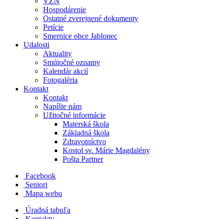
VZN
Hospodárenie
Ostatné zverejnené dokumenty
Petície
Smernice obce Jablonec
Udalosti
Aktuality
Smútočné oznamy
Kalendár akcií
Fotogaléria
Kontakt
Kontakt
Napíšte nám
Užitočné informácie
Materská škola
Základná škola
Zdravotníctvo
Kostol sv. Márie Magdalény
Pošta Partner
Facebook
Seniori
Mapa webu
Úradná tabuľa
Kontakty