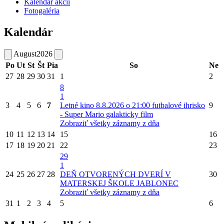
Kalendár akcií
Fotogaléria
Kalendár
August
2026
Po
Ut
St
Št
Pia
So
Ne
27
28
29
30
31
1
2
8
1
3
4
5
6
7
Letné kino 8.8.2026 o 21:00 futbalové ihrisko
9
- Super Mario galakticky film
Zobraziť všetky záznamy z dňa
10
11
12
13
14
15
16
17
18
19
20
21
22
23
29
1
24
25
26
27
28
DEŇ OTVORENÝCH DVERÍ V
30
MATERSKEJ ŠKOLE JABLONEC
Zobraziť všetky záznamy z dňa
31
1
2
3
4
5
6