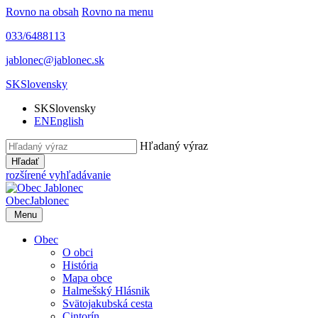
Rovno na obsah
Rovno na menu
033/6488113
jablonec@jablonec.sk
SK
Slovensky
SK
Slovensky
EN
English
Hľadaný výraz
Hľadať
rozšírené vyhľadávanie
Obec
Jablonec
Menu
Obec
O obci
História
Mapa obce
Halmešský Hlásnik
Svätojakubská cesta
Cintorín