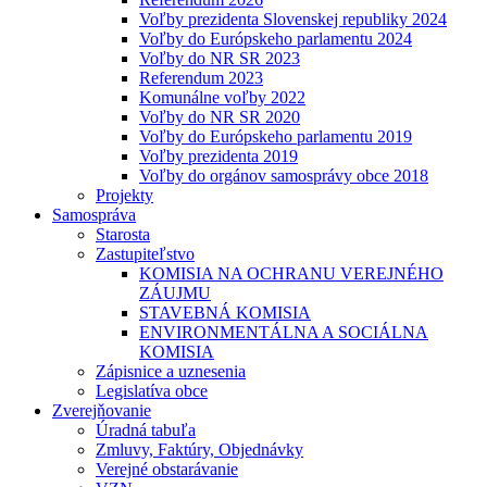
Voľby prezidenta Slovenskej republiky 2024
Voľby do Európskeho parlamentu 2024
Voľby do NR SR 2023
Referendum 2023
Komunálne voľby 2022
Voľby do NR SR 2020
Voľby do Európskeho parlamentu 2019
Voľby prezidenta 2019
Voľby do orgánov samosprávy obce 2018
Projekty
Samospráva
Starosta
Zastupiteľstvo
KOMISIA NA OCHRANU VEREJNÉHO
ZÁUJMU
STAVEBNÁ KOMISIA
ENVIRONMENTÁLNA A SOCIÁLNA
KOMISIA
Zápisnice a uznesenia
Legislatíva obce
Zverejňovanie
Úradná tabuľa
Zmluvy, Faktúry, Objednávky
Verejné obstarávanie