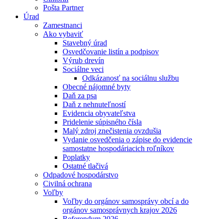
Pošta Partner
Úrad
Zamestnanci
Ako vybaviť
Stavebný úrad
Osvedčovanie listín a podpisov
Výrub drevín
Sociálne veci
Odkázanosť na sociálnu službu
Obecné nájomné byty
Daň za psa
Daň z nehnuteľností
Evidencia obyvateľstva
Pridelenie súpisného čísla
Malý zdroj znečistenia ovzdušia
Vydanie osvedčenia o zápise do evidencie
samostatne hospodáriacich roľníkov
Poplatky
Ostatné tlačivá
Odpadové hospodárstvo
Civilná ochrana
Voľby
Voľby do orgánov samosprávy obcí a do
orgánov samosprávnych krajov 2026
Referendum 2026