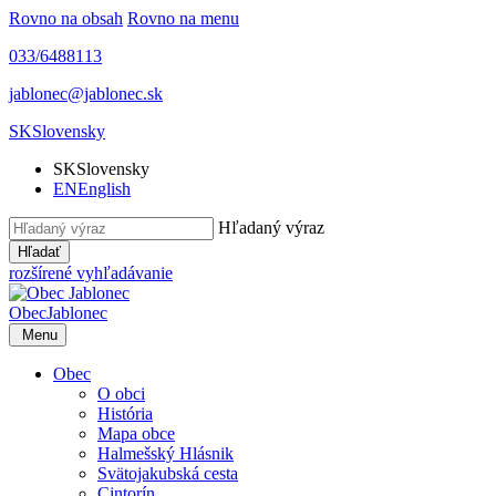
Rovno na obsah
Rovno na menu
033/6488113
jablonec@jablonec.sk
SK
Slovensky
SK
Slovensky
EN
English
Hľadaný výraz
Hľadať
rozšírené vyhľadávanie
Obec
Jablonec
Menu
Obec
O obci
História
Mapa obce
Halmešský Hlásnik
Svätojakubská cesta
Cintorín