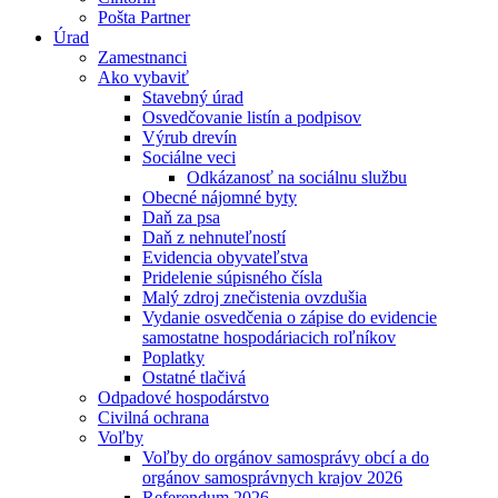
Pošta Partner
Úrad
Zamestnanci
Ako vybaviť
Stavebný úrad
Osvedčovanie listín a podpisov
Výrub drevín
Sociálne veci
Odkázanosť na sociálnu službu
Obecné nájomné byty
Daň za psa
Daň z nehnuteľností
Evidencia obyvateľstva
Pridelenie súpisného čísla
Malý zdroj znečistenia ovzdušia
Vydanie osvedčenia o zápise do evidencie
samostatne hospodáriacich roľníkov
Poplatky
Ostatné tlačivá
Odpadové hospodárstvo
Civilná ochrana
Voľby
Voľby do orgánov samosprávy obcí a do
orgánov samosprávnych krajov 2026
Referendum 2026