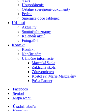
VZN
Hospodárenie
Ostatné zverejnené dokumenty
Petície
Smernice obce Jablonec
Udalosti
Aktuality
Smútočné oznamy
Kalendár akcií
Fotogaléria
Kontakt
Kontakt
Napíšte nám
Užitočné informácie
Materská škola
Základná škola
Zdravotníctvo
Kostol sv. Márie Magdalény
Pošta Partner
Facebook
Seniori
Mapa webu
Úradná tabuľa
Kontakty