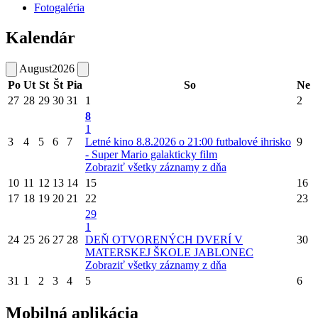
Fotogaléria
Kalendár
August
2026
Po
Ut
St
Št
Pia
So
Ne
27
28
29
30
31
1
2
8
1
3
4
5
6
7
Letné kino 8.8.2026 o 21:00 futbalové ihrisko
9
- Super Mario galakticky film
Zobraziť všetky záznamy z dňa
10
11
12
13
14
15
16
17
18
19
20
21
22
23
29
1
24
25
26
27
28
DEŇ OTVORENÝCH DVERÍ V
30
MATERSKEJ ŠKOLE JABLONEC
Zobraziť všetky záznamy z dňa
31
1
2
3
4
5
6
Mobilná aplikácia