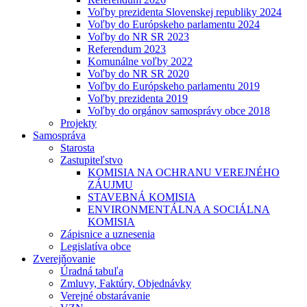
Voľby prezidenta Slovenskej republiky 2024
Voľby do Európskeho parlamentu 2024
Voľby do NR SR 2023
Referendum 2023
Komunálne voľby 2022
Voľby do NR SR 2020
Voľby do Európskeho parlamentu 2019
Voľby prezidenta 2019
Voľby do orgánov samosprávy obce 2018
Projekty
Samospráva
Starosta
Zastupiteľstvo
KOMISIA NA OCHRANU VEREJNÉHO
ZÁUJMU
STAVEBNÁ KOMISIA
ENVIRONMENTÁLNA A SOCIÁLNA
KOMISIA
Zápisnice a uznesenia
Legislatíva obce
Zverejňovanie
Úradná tabuľa
Zmluvy, Faktúry, Objednávky
Verejné obstarávanie