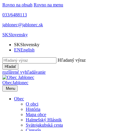
Rovno na obsah
Rovno na menu
033/6488113
jablonec@jablonec.sk
SK
Slovensky
SK
Slovensky
EN
English
Hľadaný výraz
Hľadať
rozšírené vyhľadávanie
Obec
Jablonec
Menu
Obec
O obci
História
Mapa obce
Halmešský Hlásnik
Svätojakubská cesta
Cintorín