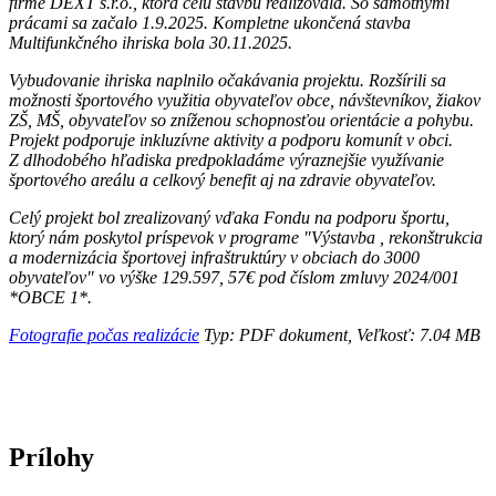
firme DEXT s.r.o., ktorá celú stavbu realizovala. So samotnými
prácami sa začalo 1.9.2025. Kompletne ukončená stavba
Multifunkčného ihriska bola 30.11.2025.
Vybudovanie ihriska naplnilo očakávania projektu. Rozšírili sa
možnosti športového využitia obyvateľov obce, návštevníkov, žiakov
ZŠ, MŠ, obyvateľov so zníženou schopnosťou orientácie a pohybu.
Projekt podporuje inkluzívne aktivity a podporu komunít v obci.
Z dlhodobého hľadiska predpokladáme výraznejšie využívanie
športového areálu a celkový benefit aj na zdravie obyvateľov.
Celý projekt bol zrealizovaný vďaka Fondu na podporu športu,
ktorý nám poskytol príspevok v programe "Výstavba , rekonštrukcia
a modernizácia športovej infraštruktúry v obciach do 3000
obyvateľov" vo výške 129.597, 57€ pod číslom zmluvy 2024/001
*OBCE 1*.
Fotografie počas realizácie
Typ: PDF dokument, Veľkosť: 7.04 MB
Prílohy