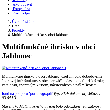
Ako vybaviť
Fotogaléria
Zvoz odpadu
Úvodná stránka
Úrad
Projekty
Multifunkčné ihrisko v obci Jablonec
Multifunkčné ihrisko v obci
Jablonec
Multifunkčné ihrisko v obci Jablonec. Cieľom bolo dobudovanie
športovej infraštruktúry v obci pre väčšiu dostupnosť ihrísk širokej
verejnosti, športovým klubom, návštevníkom a našim školám.
fond na podporu športu logo.pdf
Typ: PDF dokument, Veľkosť:
93.64 kB
Stavenisko Multifunkčného ihriska bolo odovzdané realizátorovi,