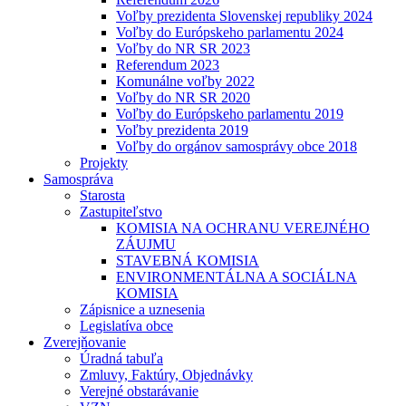
Voľby prezidenta Slovenskej republiky 2024
Voľby do Európskeho parlamentu 2024
Voľby do NR SR 2023
Referendum 2023
Komunálne voľby 2022
Voľby do NR SR 2020
Voľby do Európskeho parlamentu 2019
Voľby prezidenta 2019
Voľby do orgánov samosprávy obce 2018
Projekty
Samospráva
Starosta
Zastupiteľstvo
KOMISIA NA OCHRANU VEREJNÉHO
ZÁUJMU
STAVEBNÁ KOMISIA
ENVIRONMENTÁLNA A SOCIÁLNA
KOMISIA
Zápisnice a uznesenia
Legislatíva obce
Zverejňovanie
Úradná tabuľa
Zmluvy, Faktúry, Objednávky
Verejné obstarávanie