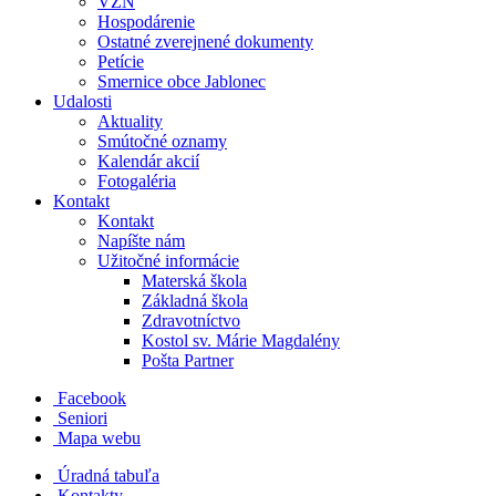
VZN
Hospodárenie
Ostatné zverejnené dokumenty
Petície
Smernice obce Jablonec
Udalosti
Aktuality
Smútočné oznamy
Kalendár akcií
Fotogaléria
Kontakt
Kontakt
Napíšte nám
Užitočné informácie
Materská škola
Základná škola
Zdravotníctvo
Kostol sv. Márie Magdalény
Pošta Partner
Facebook
Seniori
Mapa webu
Úradná tabuľa
Kontakty