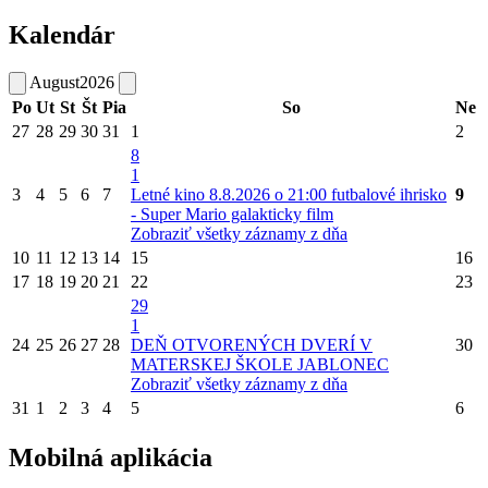
Kalendár
August
2026
Po
Ut
St
Št
Pia
So
Ne
27
28
29
30
31
1
2
8
1
3
4
5
6
7
Letné kino 8.8.2026 o 21:00 futbalové ihrisko
9
- Super Mario galakticky film
Zobraziť všetky záznamy z dňa
10
11
12
13
14
15
16
17
18
19
20
21
22
23
29
1
24
25
26
27
28
DEŇ OTVORENÝCH DVERÍ V
30
MATERSKEJ ŠKOLE JABLONEC
Zobraziť všetky záznamy z dňa
31
1
2
3
4
5
6
Mobilná aplikácia