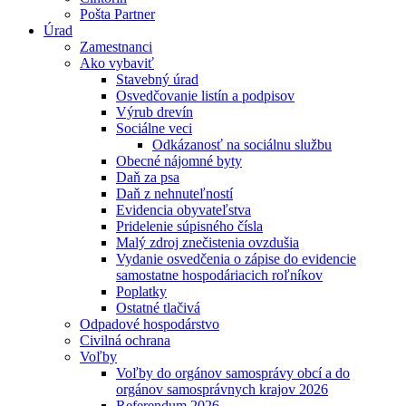
Pošta Partner
Úrad
Zamestnanci
Ako vybaviť
Stavebný úrad
Osvedčovanie listín a podpisov
Výrub drevín
Sociálne veci
Odkázanosť na sociálnu službu
Obecné nájomné byty
Daň za psa
Daň z nehnuteľností
Evidencia obyvateľstva
Pridelenie súpisného čísla
Malý zdroj znečistenia ovzdušia
Vydanie osvedčenia o zápise do evidencie
samostatne hospodáriacich roľníkov
Poplatky
Ostatné tlačivá
Odpadové hospodárstvo
Civilná ochrana
Voľby
Voľby do orgánov samosprávy obcí a do
orgánov samosprávnych krajov 2026
Referendum 2026