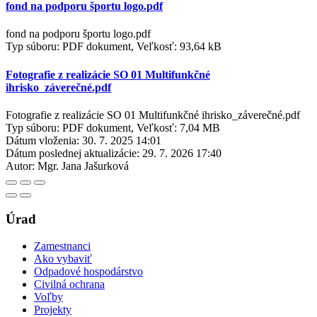
fond na podporu športu logo.pdf
fond na podporu športu logo.pdf
Typ súboru: PDF dokument, Veľkosť: 93,64 kB
Fotografie z realizácie SO 01 Multifunkčné
ihrisko_záverečné.pdf
Fotografie z realizácie SO 01 Multifunkčné ihrisko_záverečné.pdf
Typ súboru: PDF dokument, Veľkosť: 7,04 MB
Dátum vloženia:
30. 7. 2025 14:01
Dátum poslednej aktualizácie:
29. 7. 2026 17:40
Autor:
Mgr. Jana Jašurková
Úrad
Zamestnanci
Ako vybaviť
Odpadové hospodárstvo
Civilná ochrana
Voľby
Projekty