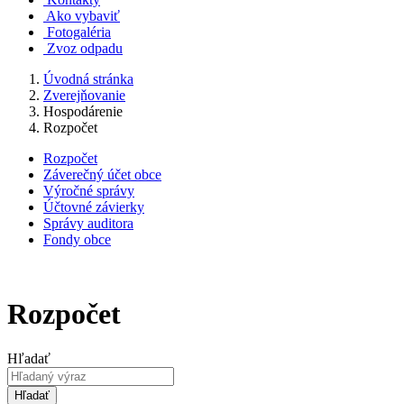
Ako vybaviť
Fotogaléria
Zvoz odpadu
Úvodná stránka
Zverejňovanie
Hospodárenie
Rozpočet
Rozpočet
Záverečný účet obce
Výročné správy
Účtovné závierky
Správy auditora
Fondy obce
Rozpočet
Hľadať
Hľadať