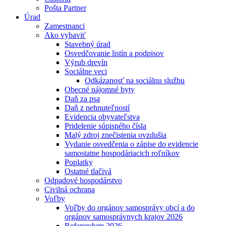
Pošta Partner
Úrad
Zamestnanci
Ako vybaviť
Stavebný úrad
Osvedčovanie listín a podpisov
Výrub drevín
Sociálne veci
Odkázanosť na sociálnu službu
Obecné nájomné byty
Daň za psa
Daň z nehnuteľností
Evidencia obyvateľstva
Pridelenie súpisného čísla
Malý zdroj znečistenia ovzdušia
Vydanie osvedčenia o zápise do evidencie
samostatne hospodáriacich roľníkov
Poplatky
Ostatné tlačivá
Odpadové hospodárstvo
Civilná ochrana
Voľby
Voľby do orgánov samosprávy obcí a do
orgánov samosprávnych krajov 2026
Referendum 2026