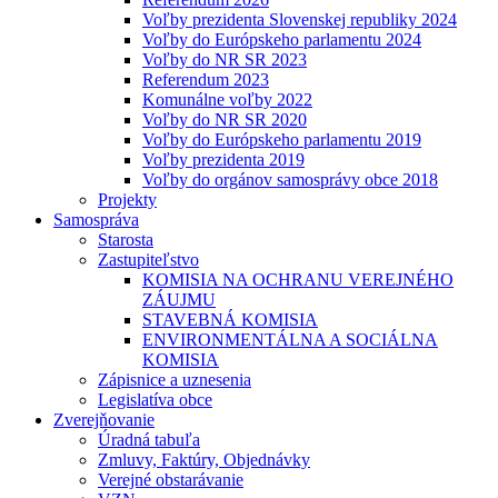
Voľby prezidenta Slovenskej republiky 2024
Voľby do Európskeho parlamentu 2024
Voľby do NR SR 2023
Referendum 2023
Komunálne voľby 2022
Voľby do NR SR 2020
Voľby do Európskeho parlamentu 2019
Voľby prezidenta 2019
Voľby do orgánov samosprávy obce 2018
Projekty
Samospráva
Starosta
Zastupiteľstvo
KOMISIA NA OCHRANU VEREJNÉHO
ZÁUJMU
STAVEBNÁ KOMISIA
ENVIRONMENTÁLNA A SOCIÁLNA
KOMISIA
Zápisnice a uznesenia
Legislatíva obce
Zverejňovanie
Úradná tabuľa
Zmluvy, Faktúry, Objednávky
Verejné obstarávanie