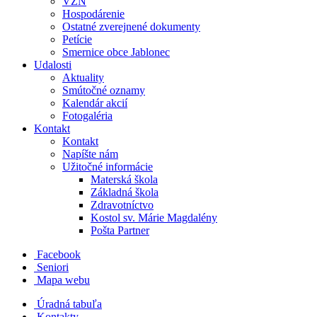
VZN
Hospodárenie
Ostatné zverejnené dokumenty
Petície
Smernice obce Jablonec
Udalosti
Aktuality
Smútočné oznamy
Kalendár akcií
Fotogaléria
Kontakt
Kontakt
Napíšte nám
Užitočné informácie
Materská škola
Základná škola
Zdravotníctvo
Kostol sv. Márie Magdalény
Pošta Partner
Facebook
Seniori
Mapa webu
Úradná tabuľa
Kontakty