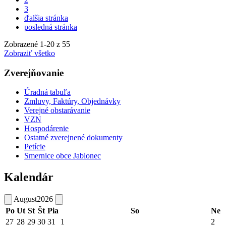
3
ďalšia stránka
posledná stránka
Zobrazené
1
-
20
z 55
Zobraziť všetko
Zverejňovanie
Úradná tabuľa
Zmluvy, Faktúry, Objednávky
Verejné obstarávanie
VZN
Hospodárenie
Ostatné zverejnené dokumenty
Petície
Smernice obce Jablonec
Kalendár
August
2026
Po
Ut
St
Št
Pia
So
Ne
27
28
29
30
31
1
2