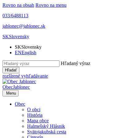
Rovno na obsah
Rovno na menu
033/6488113
jablonec@jablonec.sk
SK
Slovensky
SK
Slovensky
EN
English
Hľadaný výraz
Hľadať
rozšírené vyhľadávanie
Obec
Jablonec
Menu
Obec
O obci
História
Mapa obce
Halmešský Hlásnik
Svätojakubská cesta
Cintorín