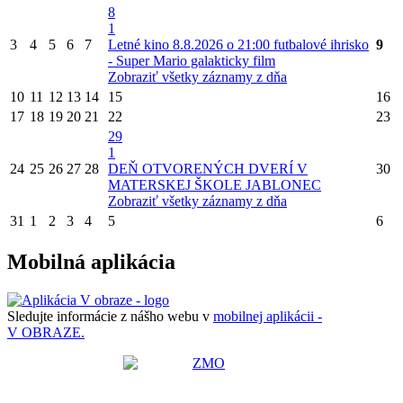
8
1
3
4
5
6
7
Letné kino 8.8.2026 o 21:00 futbalové ihrisko
9
- Super Mario galakticky film
Zobraziť všetky záznamy z dňa
10
11
12
13
14
15
16
17
18
19
20
21
22
23
29
1
24
25
26
27
28
DEŇ OTVORENÝCH DVERÍ V
30
MATERSKEJ ŠKOLE JABLONEC
Zobraziť všetky záznamy z dňa
31
1
2
3
4
5
6
Mobilná aplikácia
Sledujte informácie z nášho webu v
mobilnej aplikácii -
V OBRAZE.