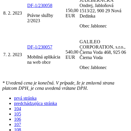
JUDr.BERACKA
DF-1/230058
Ondrej, Jabloňová
150,00
1513/22, 900 29 Nová
8. 2. 2023
Právne služby
EUR
Dedinka
2/2023
Obec Jablonec
GALILEO
DF-1/230057
CORPORATION, s.r.o.,
540,00
Čierna Voda 468, 925 06
7. 2. 2023
Mobilná aplikácia
EUR
Čierna Voda
na web obce
Obec Jablonec
* Uvedená cena je konečná. V prípade, že je zmluvná strana
platcom DPH, je cena uvedená vrátane DPH.
prvá stránka
predchádzajúca stránka
104
105
106
107
108