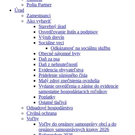
Pošta Partner
Úrad
Zamestnanci
Ako vybaviť
Stavebný úrad
Osvedčovanie listín a podpisov
Výrub drevín
Sociálne veci
Odkázanosť na sociálnu službu
Obecné nájomné byty
Daň za psa
Daň z nehnuteľností
Evidencia obyvateľstva
Pridelenie súpisného čísla
Malý zdroj znečistenia ovzdušia
Vydanie osvedčenia o zápise do evidencie
samostatne hospodáriacich roľníkov
Poplatky
Ostatné tlačivá
Odpadové hospodárstvo
Civilná ochrana
Voľby
Voľby do orgánov samosprávy obcí a do
orgánov samosprávnych krajov 2026
Referendum 2026