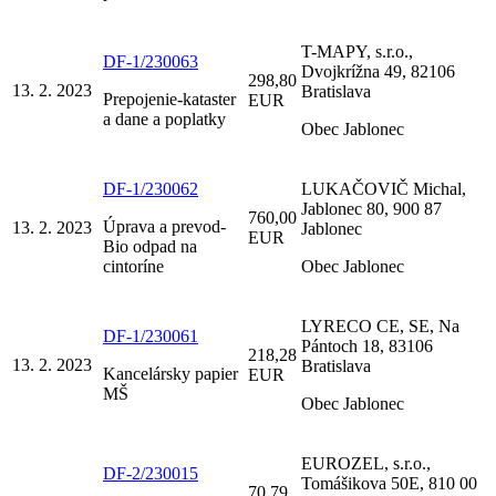
T-MAPY, s.r.o.,
DF-1/230063
Dvojkrížna 49, 82106
298,80
13. 2. 2023
Bratislava
Prepojenie-kataster
EUR
a dane a poplatky
Obec Jablonec
DF-1/230062
LUKAČOVIČ Michal,
Jablonec 80, 900 87
760,00
Úprava a prevod-
13. 2. 2023
Jablonec
EUR
Bio odpad na
cintoríne
Obec Jablonec
LYRECO CE, SE, Na
DF-1/230061
Pántoch 18, 83106
218,28
13. 2. 2023
Bratislava
Kancelársky papier
EUR
MŠ
Obec Jablonec
EUROZEL, s.r.o.,
DF-2/230015
Tomášikova 50E, 810 00
70,79