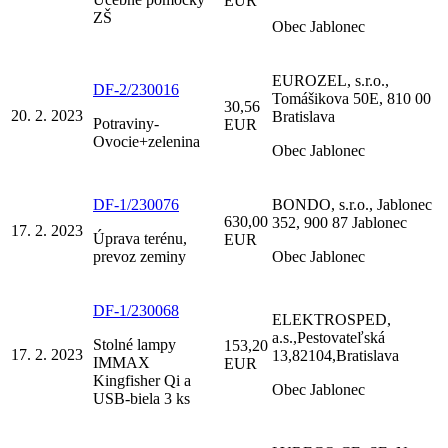
EUR
ZŠ
Obec Jablonec
EUROZEL, s.r.o.,
DF-2/230016
Tomášikova 50E, 810 00
30,56
20. 2. 2023
Bratislava
Potraviny-
EUR
Ovocie+zelenina
Obec Jablonec
DF-1/230076
BONDO, s.r.o., Jablonec
630,00
352, 900 87 Jablonec
17. 2. 2023
Úprava terénu,
EUR
prevoz zeminy
Obec Jablonec
DF-1/230068
ELEKTROSPED,
a.s.,Pestovateľská
Stolné lampy
153,20
17. 2. 2023
13,82104,Bratislava
IMMAX
EUR
Kingfisher Qi a
Obec Jablonec
USB-biela 3 ks