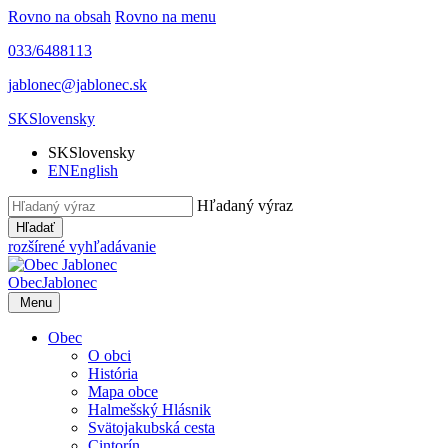
Rovno na obsah
Rovno na menu
033/6488113
jablonec@jablonec.sk
SK
Slovensky
SK
Slovensky
EN
English
Hľadaný výraz
Hľadať
rozšírené vyhľadávanie
Obec
Jablonec
Menu
Obec
O obci
História
Mapa obce
Halmešský Hlásnik
Svätojakubská cesta
Cintorín