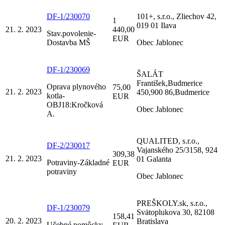
DF-1/230070
101+, s.r.o., Zliechov 42,
1
019 01 Ilava
21. 2. 2023
440,00
Stav.povolenie-
EUR
Dostavba MŠ
Obec Jablonec
DF-1/230069
ŠALÁT
František,Budmerice
Oprava plynového
75,00
21. 2. 2023
450,900 86,Budmerice
kotla-
EUR
OBJ18:Kročková
Obec Jablonec
A.
QUALITED, s.r.o.,
DF-2/230017
Vajanského 25/3158, 924
309,38
21. 2. 2023
01 Galanta
Potraviny-Základné
EUR
potraviny
Obec Jablonec
PREŠKOLY.sk, s.r.o.,
DF-1/230079
Svätoplukova 30, 82108
158,41
20. 2. 2023
Bratislava
Učebné pomôcky