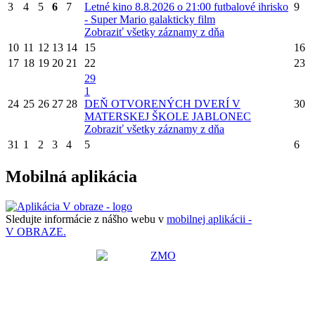
3
4
5
6
7
Letné kino 8.8.2026 o 21:00 futbalové ihrisko
9
- Super Mario galakticky film
Zobraziť všetky záznamy z dňa
10
11
12
13
14
15
16
17
18
19
20
21
22
23
29
1
24
25
26
27
28
DEŇ OTVORENÝCH DVERÍ V
30
MATERSKEJ ŠKOLE JABLONEC
Zobraziť všetky záznamy z dňa
31
1
2
3
4
5
6
Mobilná aplikácia
Sledujte informácie z nášho webu v
mobilnej aplikácii -
V OBRAZE.