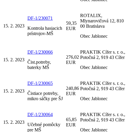
ROTALIX,
DF-1/230071
Mlynarovičová 12, 810
59,35
15. 2. 2023
00 Bratislava
Kontrola hasiacich
EUR
prístrojov-MŠ
Obec Jablonec
DF-1/230066
PRAKTIK Cífer s. r. o.,
276,02
Potočná 2, 919 43 Cífer
15. 2. 2023
Čist.potreby,
EUR
baterky MŠ
Obec Jablonec
DF-1/230065
PRAKTIK Cífer s. r. o.,
240,86
Potočná 2, 919 43 Cífer
15. 2. 2023
Čistiace potreby,
EUR
mikro sáčky pre ŠJ
Obec Jablonec
DF-1/230064
PRAKTIK Cífer s. r. o.,
65,85
Potočná 2, 919 43 Cífer
15. 2. 2023
Učebné pomôcky
EUR
pre MŠ
Obec Jablonec