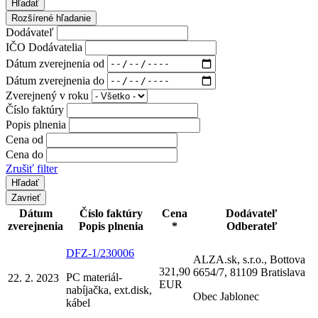
Hľadať
Rozšírené hľadanie
Dodávateľ
IČO Dodávatelia
Dátum zverejnenia od
Dátum zverejnenia do
Zverejnený v roku
Číslo faktúry
Popis plnenia
Cena od
Cena do
Zrušiť filter
Zavrieť
Dátum
Číslo faktúry
Cena
Dodávateľ
zverejnenia
Popis plnenia
*
Odberateľ
DFZ-1/230006
ALZA.sk, s.r.o., Bottova
321,90
6654/7, 81109 Bratislava
PC materiál-
22. 2. 2023
EUR
nabíjačka, ext.disk,
Obec Jablonec
kábel