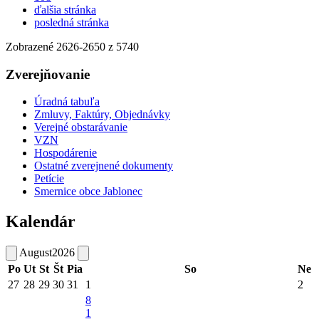
ďalšia stránka
posledná stránka
Zobrazené
2626
-
2650
z 5740
Zverejňovanie
Úradná tabuľa
Zmluvy, Faktúry, Objednávky
Verejné obstarávanie
VZN
Hospodárenie
Ostatné zverejnené dokumenty
Petície
Smernice obce Jablonec
Kalendár
August
2026
Po
Ut
St
Št
Pia
So
Ne
27
28
29
30
31
1
2
8
1