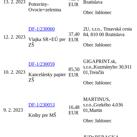
13. 2. 2023
Bratislava
Potraviny-
EUR
Ovocie+zelenina
Obec Jablonec
DF-1/230060
2U, s.r.o., Trnavská cesta
37,40
84, 810 00 Bratislava
12. 2. 2023
Vlajka SR+EÚ pre
EUR
ZŠ
Obec Jablonec
GIGAPRINT.sk,
DF-1/230059
s.r.o.,Kuzmányho 30,911
85,50
10. 2. 2023
01,Trenčín
Kancelársky papier
EUR
ZŠ
Obec Jablonec
MARTINUS,
DF-1/230053
s.r.o.,Gorkého 4,036
16,48
9. 2. 2023
01,Martin
EUR
Kníhy pre MŠ
Obec Jablonec