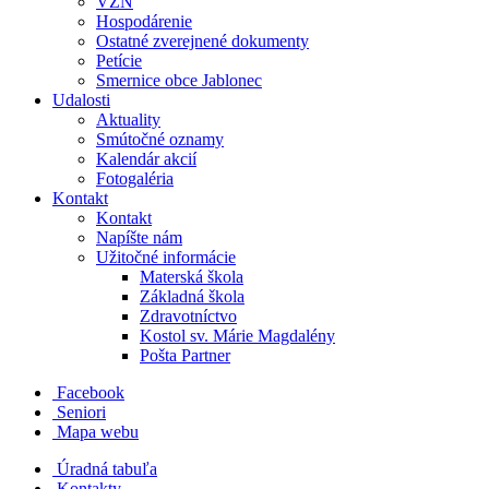
VZN
Hospodárenie
Ostatné zverejnené dokumenty
Petície
Smernice obce Jablonec
Udalosti
Aktuality
Smútočné oznamy
Kalendár akcií
Fotogaléria
Kontakt
Kontakt
Napíšte nám
Užitočné informácie
Materská škola
Základná škola
Zdravotníctvo
Kostol sv. Márie Magdalény
Pošta Partner
Facebook
Seniori
Mapa webu
Úradná tabuľa
Kontakty