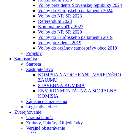
Voľby prezidenta Slovenskej republiky 2024
Voľby do Európskeho parlamentu 2024
Voľby do NR SR 2023
Referendum 2023
Komunálne voľby 2022
Voľby do NR SR 2020
Voľby do Európskeho parlamentu 2019
Voľby prezidenta 2019
Voľby do orgánov samosprávy obce 2018
Projekty
Samospráva
Starosta
Zastupiteľstvo
KOMISIA NA OCHRANU VEREJNÉHO
ZÁUJMU
STAVEBNÁ KOMISIA
ENVIRONMENTÁLNA A SOCIÁLNA
KOMISIA
Zápisnice a uznesenia
Legislatíva obce
Zverejňovanie
Úradná tabuľa
Zmluvy, Faktúry, Objednávky
Verejné obstarávanie