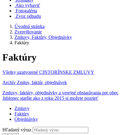
Ako vybaviť
Fotogaléria
Zvoz odpadu
Úvodná stránka
Zverejňovanie
Zmluvy, Faktúry, Objednávky
Faktúry
Faktúry
Všetky uzatvorené CINTORÍNSKE ZMLUVY
Archív Zmluv, faktúr, objednávek
Zmluvy, faktúry, objednávky a verejné obstarávania pre obec
Jablonec staršie ako z roku 2015 si možete pozrieť
Zmluvy
Faktúry
Objednávky
Hľadaný výraz