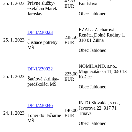
47,83
Právne služby-
25. 1. 2023
Bratislava
EUR
exekúcia Marek
Jaroslav
Obec Jablonec
EZAL - Zacharová
DF-1/230023
Renáta, Dolné Rudiny 1,
238,50
25. 1. 2023
010 01 Žilina
Čistiace potreby
EUR
MŠ
Obec Jablonec
NOMILAND, s.r.o.,
DF-1/230022
Magnezitárska 11, 040 13
225,00
25. 1. 2023
Košice
Šatňová skrinka-
EUR
predškoláci MŠ
Obec Jablonec
INTO Slovakia, s.r.o.,
DF-1/230046
Javorova 22, 917 71
146,00
24. 1. 2023
Trnava
Toner do tlačiarne
EUR
MŠ
Obec Jablonec