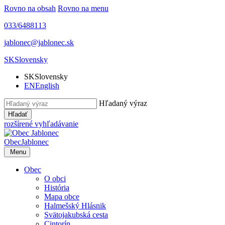
Rovno na obsah
Rovno na menu
033/6488113
jablonec@jablonec.sk
SK
Slovensky
SK
Slovensky
EN
English
Hľadaný výraz
Hľadať
rozšírené vyhľadávanie
Obec
Jablonec
Menu
Obec
O obci
História
Mapa obce
Halmešský Hlásnik
Svätojakubská cesta
Cintorín