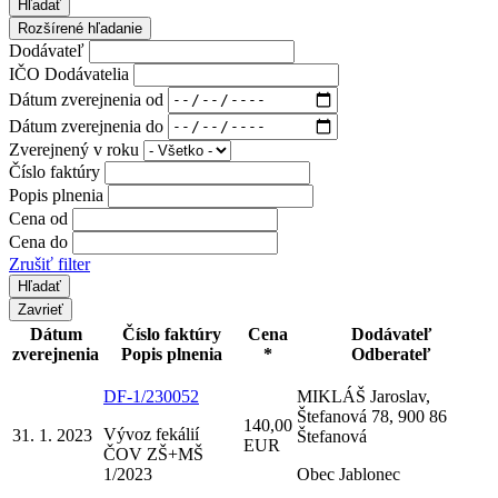
Hľadať
Rozšírené hľadanie
Dodávateľ
IČO Dodávatelia
Dátum zverejnenia od
Dátum zverejnenia do
Zverejnený v roku
Číslo faktúry
Popis plnenia
Cena od
Cena do
Zrušiť filter
Zavrieť
Dátum
Číslo faktúry
Cena
Dodávateľ
zverejnenia
Popis plnenia
*
Odberateľ
DF-1/230052
MIKLÁŠ Jaroslav,
Štefanová 78, 900 86
140,00
Vývoz fekálií
31. 1. 2023
Štefanová
EUR
ČOV ZŠ+MŠ
1/2023
Obec Jablonec