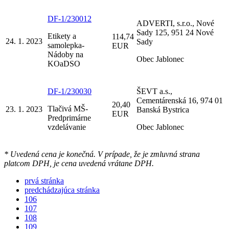
DF-1/230012
ADVERTI, s.r.o., Nové
Sady 125, 951 24 Nové
Etikety a
114,74
24. 1. 2023
Sady
samolepka-
EUR
Nádoby na
Obec Jablonec
KOaDSO
DF-1/230030
ŠEVT a.s.,
Cementárenská 16, 974 01
20,40
Tlačivá MŠ-
23. 1. 2023
Banská Bystrica
EUR
Predprimárne
vzdelávanie
Obec Jablonec
* Uvedená cena je konečná. V prípade, že je zmluvná strana
platcom DPH, je cena uvedená vrátane DPH.
prvá stránka
predchádzajúca stránka
106
107
108
109