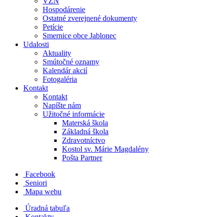
VZN
Hospodárenie
Ostatné zverejnené dokumenty
Petície
Smernice obce Jablonec
Udalosti
Aktuality
Smútočné oznamy
Kalendár akcií
Fotogaléria
Kontakt
Kontakt
Napíšte nám
Užitočné informácie
Materská škola
Základná škola
Zdravotníctvo
Kostol sv. Márie Magdalény
Pošta Partner
Facebook
Seniori
Mapa webu
Úradná tabuľa
Kontakty