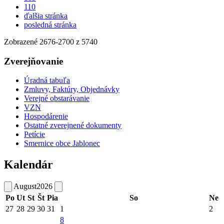
110
ďalšia stránka
posledná stránka
Zobrazené
2676
-
2700
z 5740
Zverejňovanie
Úradná tabuľa
Zmluvy, Faktúry, Objednávky
Verejné obstarávanie
VZN
Hospodárenie
Ostatné zverejnené dokumenty
Petície
Smernice obce Jablonec
Kalendár
August
2026
Po
Ut
St
Št
Pia
So
Ne
27
28
29
30
31
1
2
8