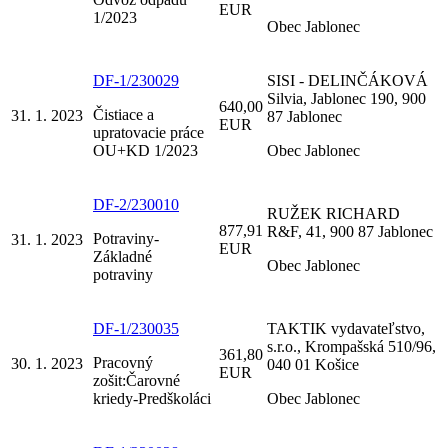
EUR
1/2023
Obec Jablonec
DF-1/230029
SISI - DELINČÁKOVÁ
Silvia, Jablonec 190, 900
640,00
Čistiace a
31. 1. 2023
87 Jablonec
EUR
upratovacie práce
OU+KD 1/2023
Obec Jablonec
DF-2/230010
RUŽEK RICHARD
877,91
R&F, 41, 900 87 Jablonec
Potraviny-
31. 1. 2023
EUR
Základné
Obec Jablonec
potraviny
DF-1/230035
TAKTIK vydavateľstvo,
s.r.o., Krompašská 510/96,
361,80
Pracovný
30. 1. 2023
040 01 Košice
EUR
zošit:Čarovné
kriedy-Predškoláci
Obec Jablonec