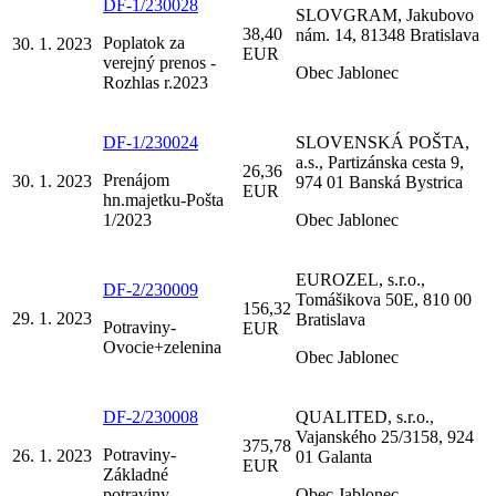
DF-1/230028
SLOVGRAM, Jakubovo
38,40
nám. 14, 81348 Bratislava
Poplatok za
30. 1. 2023
EUR
verejný prenos -
Obec Jablonec
Rozhlas r.2023
DF-1/230024
SLOVENSKÁ POŠTA,
a.s., Partizánska cesta 9,
26,36
Prenájom
30. 1. 2023
974 01 Banská Bystrica
EUR
hn.majetku-Pošta
1/2023
Obec Jablonec
EUROZEL, s.r.o.,
DF-2/230009
Tomášikova 50E, 810 00
156,32
29. 1. 2023
Bratislava
Potraviny-
EUR
Ovocie+zelenina
Obec Jablonec
DF-2/230008
QUALITED, s.r.o.,
Vajanského 25/3158, 924
375,78
Potraviny-
26. 1. 2023
01 Galanta
EUR
Základné
potraviny
Obec Jablonec