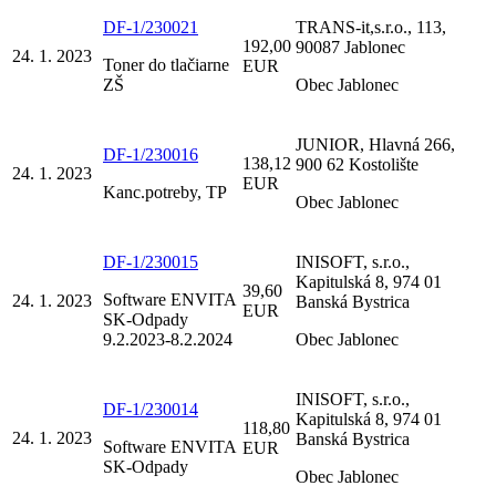
DF-1/230021
TRANS-it,s.r.o., 113,
192,00
90087 Jablonec
24. 1. 2023
Toner do tlačiarne
EUR
ZŠ
Obec Jablonec
JUNIOR, Hlavná 266,
DF-1/230016
138,12
900 62 Kostolište
24. 1. 2023
EUR
Kanc.potreby, TP
Obec Jablonec
DF-1/230015
INISOFT, s.r.o.,
Kapitulská 8, 974 01
39,60
Software ENVITA
24. 1. 2023
Banská Bystrica
EUR
SK-Odpady
9.2.2023-8.2.2024
Obec Jablonec
INISOFT, s.r.o.,
DF-1/230014
Kapitulská 8, 974 01
118,80
24. 1. 2023
Banská Bystrica
Software ENVITA
EUR
SK-Odpady
Obec Jablonec