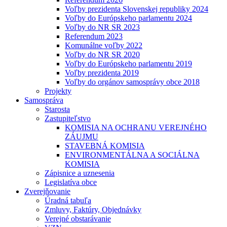
Voľby prezidenta Slovenskej republiky 2024
Voľby do Európskeho parlamentu 2024
Voľby do NR SR 2023
Referendum 2023
Komunálne voľby 2022
Voľby do NR SR 2020
Voľby do Európskeho parlamentu 2019
Voľby prezidenta 2019
Voľby do orgánov samosprávy obce 2018
Projekty
Samospráva
Starosta
Zastupiteľstvo
KOMISIA NA OCHRANU VEREJNÉHO
ZÁUJMU
STAVEBNÁ KOMISIA
ENVIRONMENTÁLNA A SOCIÁLNA
KOMISIA
Zápisnice a uznesenia
Legislatíva obce
Zverejňovanie
Úradná tabuľa
Zmluvy, Faktúry, Objednávky
Verejné obstarávanie