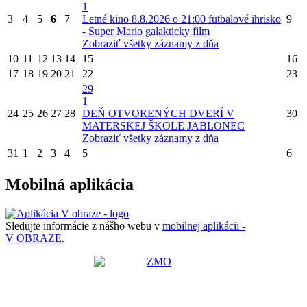
1
3
4
5
6
7
Letné kino 8.8.2026 o 21:00 futbalové ihrisko
9
- Super Mario galakticky film
Zobraziť všetky záznamy z dňa
10
11
12
13
14
15
16
17
18
19
20
21
22
23
29
1
24
25
26
27
28
DEŇ OTVORENÝCH DVERÍ V
30
MATERSKEJ ŠKOLE JABLONEC
Zobraziť všetky záznamy z dňa
31
1
2
3
4
5
6
Mobilná aplikácia
Sledujte informácie z nášho webu v
mobilnej aplikácii -
V OBRAZE.