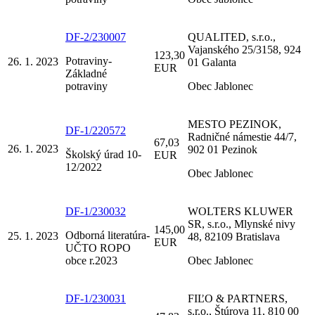
DF-2/230007
QUALITED, s.r.o.,
Vajanského 25/3158, 924
123,30
Potraviny-
26. 1. 2023
01 Galanta
EUR
Základné
potraviny
Obec Jablonec
MESTO PEZINOK,
DF-1/220572
Radničné námestie 44/7,
67,03
26. 1. 2023
902 01 Pezinok
Školský úrad 10-
EUR
12/2022
Obec Jablonec
DF-1/230032
WOLTERS KLUWER
SR, s.r.o., Mlynské nivy
145,00
Odborná literatúra-
25. 1. 2023
48, 82109 Bratislava
EUR
UČTO ROPO
obce r.2023
Obec Jablonec
DF-1/230031
FIĽO & PARTNERS,
s.r.o., Štúrova 11, 810 00