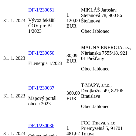
DF-1/230051
MIKLÁŠ Jaroslav,
1
Štefanová 78, 900 86
Vývoz fekálií-
31. 1. 2023
120,00
Štefanová
ČOV pre BJ
EUR
1/2023
Obec Jablonec
MAGNA ENERGIA a.s.,
DF-1/230050
Nitrianska 7555/18, 921
30,09
31. 1. 2023
01 Piešťany
EUR
El.energia 1/2023
Obec Jablonec
T-MAPY, s.r.o.,
DF-1/230037
Dvojkrížna 49, 82106
360,00
31. 1. 2023
Bratislava
Mapový portál
EUR
obce r.2023
Obec Jablonec
FCC Trnava, s.r.o,
DF-1/230036
1
Priemyselná 5, 91701
31. 1. 2023
481,62
Trnava
Odvoz odpadu