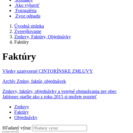
Ako vybaviť
Fotogaléria
Zvoz odpadu
Úvodná stránka
Zverejňovanie
Zmluvy, Faktúry, Objednávky
Faktúry
Faktúry
Všetky uzatvorené CINTORÍNSKE ZMLUVY
Archív Zmluv, faktúr, objednávek
Zmluvy, faktúry, objednávky a verejné obstarávania pre obec
Jablonec staršie ako z roku 2015 si možete pozrieť
Zmluvy
Faktúry
Objednávky
Hľadaný výraz