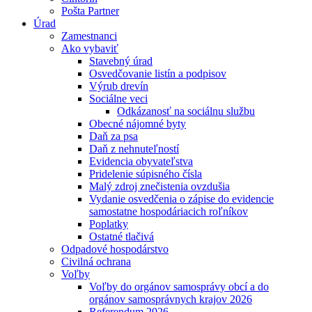
Pošta Partner
Úrad
Zamestnanci
Ako vybaviť
Stavebný úrad
Osvedčovanie listín a podpisov
Výrub drevín
Sociálne veci
Odkázanosť na sociálnu službu
Obecné nájomné byty
Daň za psa
Daň z nehnuteľností
Evidencia obyvateľstva
Pridelenie súpisného čísla
Malý zdroj znečistenia ovzdušia
Vydanie osvedčenia o zápise do evidencie
samostatne hospodáriacich roľníkov
Poplatky
Ostatné tlačivá
Odpadové hospodárstvo
Civilná ochrana
Voľby
Voľby do orgánov samosprávy obcí a do
orgánov samosprávnych krajov 2026
Referendum 2026