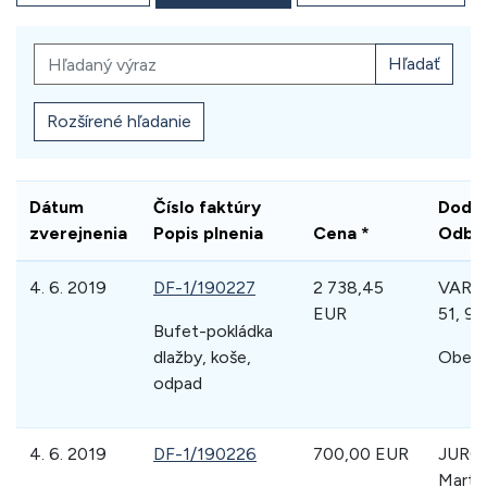
Hľadaný výraz
Hľadať
Rozšírené hľadanie
Dátum
Číslo faktúry
Dodáv
zverejnenia
Popis plnenia
Cena *
Odber
4. 6. 2019
DF-1/190227
2 738,45
VARGA
EUR
51, 95
Bufet-pokládka
dlažby, koše,
Obec 
odpad
4. 6. 2019
DF-1/190226
700,00 EUR
JURČ
Martin