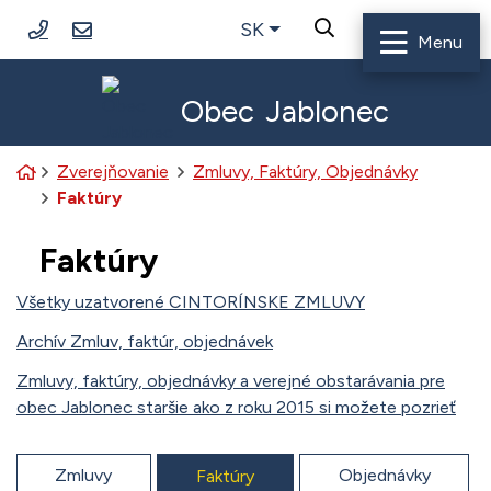
Rovno na obsah
Rovno na menu
033/6488113
jablonec@jablonec.sk
Slovensky
SK
Hľadať
Menu
Obec
Jablonec
Úvodná stránka
Zverejňovanie
Zmluvy, Faktúry, Objednávky
Faktúry
Faktúry
Všetky uzatvorené CINTORÍNSKE ZMLUVY
Archív Zmluv, faktúr, objednávek
Zmluvy, faktúry, objednávky a verejné obstarávania pre
obec Jablonec staršie ako z roku 2015 si možete pozrieť
Zmluvy
Objednávky
Faktúry