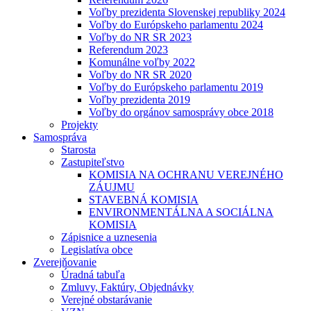
Voľby prezidenta Slovenskej republiky 2024
Voľby do Európskeho parlamentu 2024
Voľby do NR SR 2023
Referendum 2023
Komunálne voľby 2022
Voľby do NR SR 2020
Voľby do Európskeho parlamentu 2019
Voľby prezidenta 2019
Voľby do orgánov samosprávy obce 2018
Projekty
Samospráva
Starosta
Zastupiteľstvo
KOMISIA NA OCHRANU VEREJNÉHO
ZÁUJMU
STAVEBNÁ KOMISIA
ENVIRONMENTÁLNA A SOCIÁLNA
KOMISIA
Zápisnice a uznesenia
Legislatíva obce
Zverejňovanie
Úradná tabuľa
Zmluvy, Faktúry, Objednávky
Verejné obstarávanie