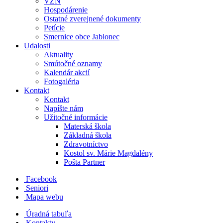
VZN
Hospodárenie
Ostatné zverejnené dokumenty
Petície
Smernice obce Jablonec
Udalosti
Aktuality
Smútočné oznamy
Kalendár akcií
Fotogaléria
Kontakt
Kontakt
Napíšte nám
Užitočné informácie
Materská škola
Základná škola
Zdravotníctvo
Kostol sv. Márie Magdalény
Pošta Partner
Facebook
Seniori
Mapa webu
Úradná tabuľa
Kontakty