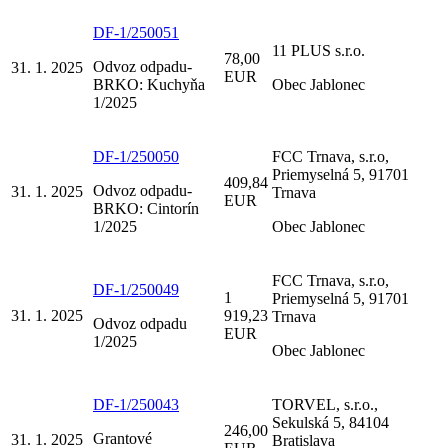
DF-1/250051
11 PLUS s.r.o.
78,00
Odvoz odpadu-
31. 1. 2025
EUR
BRKO: Kuchyňa
Obec Jablonec
1/2025
DF-1/250050
FCC Trnava, s.r.o,
Priemyselná 5, 91701
409,84
Odvoz odpadu-
31. 1. 2025
Trnava
EUR
BRKO: Cintorín
1/2025
Obec Jablonec
FCC Trnava, s.r.o,
DF-1/250049
1
Priemyselná 5, 91701
31. 1. 2025
919,23
Trnava
Odvoz odpadu
EUR
1/2025
Obec Jablonec
DF-1/250043
TORVEL, s.r.o.,
Sekulská 5, 84104
246,00
Grantové
31. 1. 2025
Bratislava