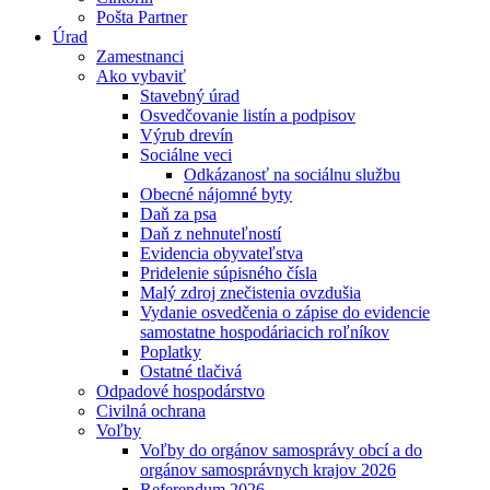
Pošta Partner
Úrad
Zamestnanci
Ako vybaviť
Stavebný úrad
Osvedčovanie listín a podpisov
Výrub drevín
Sociálne veci
Odkázanosť na sociálnu službu
Obecné nájomné byty
Daň za psa
Daň z nehnuteľností
Evidencia obyvateľstva
Pridelenie súpisného čísla
Malý zdroj znečistenia ovzdušia
Vydanie osvedčenia o zápise do evidencie
samostatne hospodáriacich roľníkov
Poplatky
Ostatné tlačivá
Odpadové hospodárstvo
Civilná ochrana
Voľby
Voľby do orgánov samosprávy obcí a do
orgánov samosprávnych krajov 2026
Referendum 2026