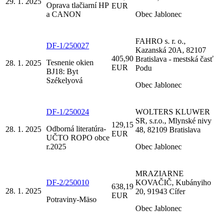
29. 1. 2025
Oprava tlačiarní HP
EUR
a CANON
Obec Jablonec
FAHRO s. r. o.,
DF-1/250027
Kazanská 20A, 82107
405,90
Bratislava - mestská časť
Tesnenie okien
28. 1. 2025
EUR
Podu
BJ18: Byt
Székelyová
Obec Jablonec
DF-1/250024
WOLTERS KLUWER
SR, s.r.o., Mlynské nivy
129,15
Odborná literatúra-
28. 1. 2025
48, 82109 Bratislava
EUR
UČTO ROPO obce
r.2025
Obec Jablonec
MRAZIARNE
DF-2/250010
KOVAČIČ, Kubányiho
638,19
28. 1. 2025
20, 91943 Cífer
EUR
Potraviny-Mäso
Obec Jablonec