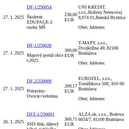
DF-1/250054
UNI KREDIT,
s.r.o.,Boženy Nemcovej
238,00
Školenie
27. 1. 2025
8,974 01,Banská Bystrica
EUR
EDUPAGE-2
osoby MŠ
Obec Jablonec
T-MAPY, s.r.o.,
DF-1/250026
Dvojkrížna 49, 82106
369,00
27. 1. 2025
Bratislava
Mapový portál obce
EUR
r.2025
Obec Jablonec
EUROZEL, s.r.o.,
DF-2/250009
Tomášikova 50E, 810 00
209,17
27. 1. 2025
Bratislava
Potraviny-
EUR
Ovocie+zelenina
Obec Jablonec
DFZ-1/250001
ALZA.sk, s.r.o., Bottova
369,71
6654/7, 81109 Bratislava
26. 1. 2025
SSD disk, dátový
EUR