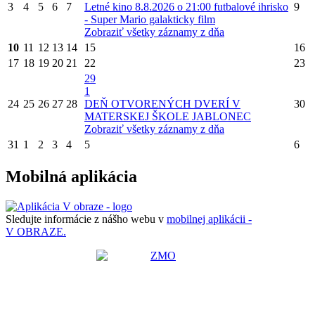
3
4
5
6
7
Letné kino 8.8.2026 o 21:00 futbalové ihrisko
9
- Super Mario galakticky film
Zobraziť všetky záznamy z dňa
10
11
12
13
14
15
16
17
18
19
20
21
22
23
29
1
24
25
26
27
28
DEŇ OTVORENÝCH DVERÍ V
30
MATERSKEJ ŠKOLE JABLONEC
Zobraziť všetky záznamy z dňa
31
1
2
3
4
5
6
Mobilná aplikácia
Sledujte informácie z nášho webu v
mobilnej aplikácii -
V OBRAZE.