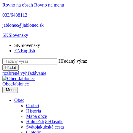
Rovno na obsah
Rovno na menu
033/6488113
jablonec@jablonec.sk
SK
Slovensky
SK
Slovensky
EN
English
Hľadaný výraz
Hľadať
rozšírené vyhľadávanie
Obec
Jablonec
Menu
Obec
O obci
História
Mapa obce
Halmešský Hlásnik
Svätojakubská cesta
Cintorín