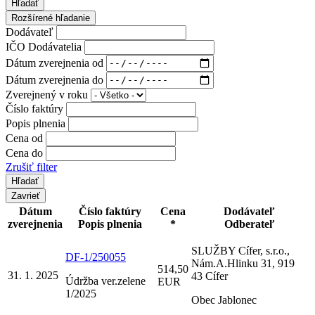
Hľadať
Rozšírené hľadanie
Dodávateľ
IČO Dodávatelia
Dátum zverejnenia od
Dátum zverejnenia do
Zverejnený v roku
Číslo faktúry
Popis plnenia
Cena od
Cena do
Zrušiť filter
Zavrieť
Dátum
Číslo faktúry
Cena
Dodávateľ
zverejnenia
Popis plnenia
*
Odberateľ
SLUŽBY Cífer, s.r.o.,
DF-1/250055
Nám.A.Hlinku 31, 919
514,50
31. 1. 2025
43 Cífer
Údržba ver.zelene
EUR
1/2025
Obec Jablonec