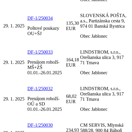
SLOVENSKÁ POŠTA,
DF-1/250034
a.s., Partizánska cesta 9,
135,30
29. 1. 2025
974 01 Banská Bystrica
Poštové poukazy
EUR
OU+ŠJ
Obec Jablonec
DF-1/250033
LINDSTROM, s.r.o.,
Orešianska ulica 3, 917
164,18
Prenájom rohoží-
29. 1. 2025
71 Trnava
EUR
MŠ+ZŠ
01.01.-26.01.2025
Obec Jablonec
DF-1/250032
LINDSTROM, s.r.o.,
Orešianska ulica 3, 917
68,02
Prenájom rohoží-
29. 1. 2025
71 Trnava
EUR
OÚ a SD
01.01.-26.01.2025
Obec Jablonec
DF-1/250030
CM SERVIS, Mlynská
234,93
588/28, 900 84 Báhoň