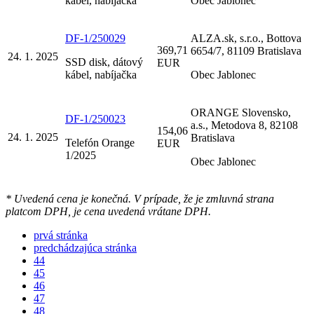
kábel, nabíjačka
Obec Jablonec
DF-1/250029
ALZA.sk, s.r.o., Bottova
369,71
6654/7, 81109 Bratislava
24. 1. 2025
SSD disk, dátový
EUR
kábel, nabíjačka
Obec Jablonec
ORANGE Slovensko,
DF-1/250023
a.s., Metodova 8, 82108
154,06
24. 1. 2025
Bratislava
Telefón Orange
EUR
1/2025
Obec Jablonec
* Uvedená cena je konečná. V prípade, že je zmluvná strana
platcom DPH, je cena uvedená vrátane DPH.
prvá stránka
predchádzajúca stránka
44
45
46
47
48