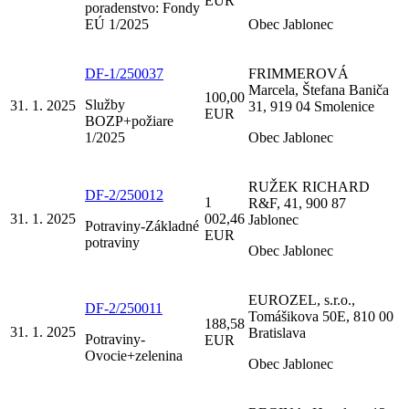
EUR
poradenstvo: Fondy
EÚ 1/2025
Obec Jablonec
DF-1/250037
FRIMMEROVÁ
Marcela, Štefana Baniča
100,00
Služby
31. 1. 2025
31, 919 04 Smolenice
EUR
BOZP+požiare
1/2025
Obec Jablonec
RUŽEK RICHARD
DF-2/250012
1
R&F, 41, 900 87
31. 1. 2025
002,46
Jablonec
Potraviny-Základné
EUR
potraviny
Obec Jablonec
EUROZEL, s.r.o.,
DF-2/250011
Tomášikova 50E, 810 00
188,58
31. 1. 2025
Bratislava
Potraviny-
EUR
Ovocie+zelenina
Obec Jablonec