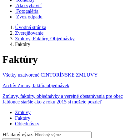
Ako vybaviť
Fotogaléria
Zvoz odpadu
Úvodná stránka
Zverejňovanie
Zmluvy, Faktúry, Objednávky
Faktúry
Faktúry
Všetky uzatvorené CINTORÍNSKE ZMLUVY
Archív Zmluv, faktúr, objednávek
Zmluvy, faktúry, objednávky a verejné obstarávania pre obec
Jablonec staršie ako z roku 2015 si možete pozrieť
Zmluvy
Faktúry
Objednávky
Hľadaný výraz