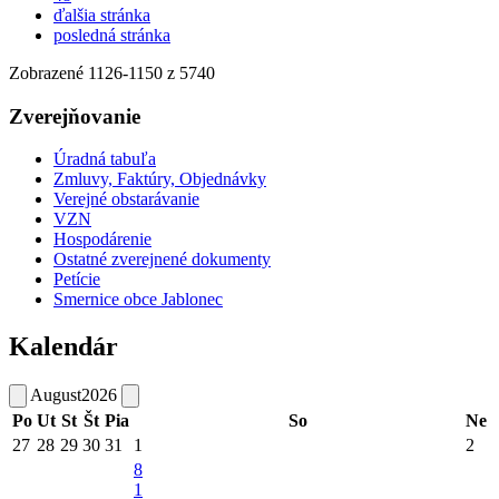
ďalšia stránka
posledná stránka
Zobrazené
1126
-
1150
z 5740
Zverejňovanie
Úradná tabuľa
Zmluvy, Faktúry, Objednávky
Verejné obstarávanie
VZN
Hospodárenie
Ostatné zverejnené dokumenty
Petície
Smernice obce Jablonec
Kalendár
August
2026
Po
Ut
St
Št
Pia
So
Ne
27
28
29
30
31
1
2
8
1