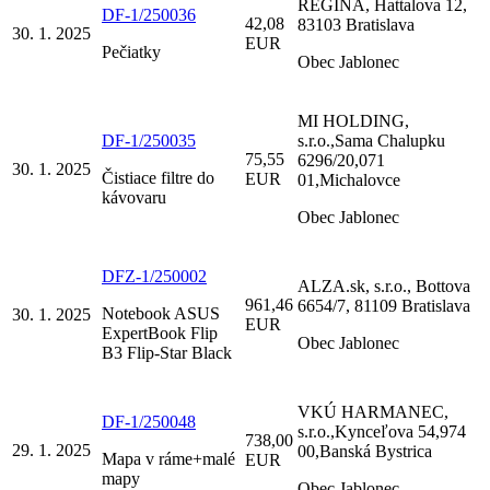
REGINA, Hattalova 12,
DF-1/250036
42,08
83103 Bratislava
30. 1. 2025
EUR
Pečiatky
Obec Jablonec
MI HOLDING,
DF-1/250035
s.r.o.,Sama Chalupku
75,55
6296/20,071
30. 1. 2025
Čistiace filtre do
EUR
01,Michalovce
kávovaru
Obec Jablonec
DFZ-1/250002
ALZA.sk, s.r.o., Bottova
961,46
6654/7, 81109 Bratislava
Notebook ASUS
30. 1. 2025
EUR
ExpertBook Flip
Obec Jablonec
B3 Flip-Star Black
VKÚ HARMANEC,
DF-1/250048
s.r.o.,Kynceľova 54,974
738,00
29. 1. 2025
00,Banská Bystrica
Mapa v ráme+malé
EUR
mapy
Obec Jablonec