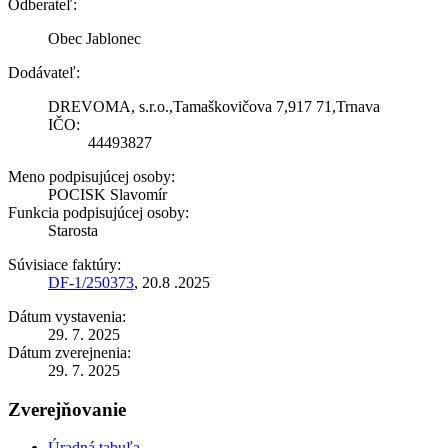
Odberateľ:
Obec Jablonec
Dodávateľ:
DREVOMA, s.r.o.,Tamaškovičova 7,917 71,Trnava
IČO:
44493827
Meno podpisujúcej osoby:
POCISK Slavomír
Funkcia podpisujúcej osoby:
Starosta
Súvisiace faktúry:
DF-1/250373
, 20.8 .2025
Dátum vystavenia:
29. 7. 2025
Dátum zverejnenia:
29. 7. 2025
Zverejňovanie
Úradná tabuľa