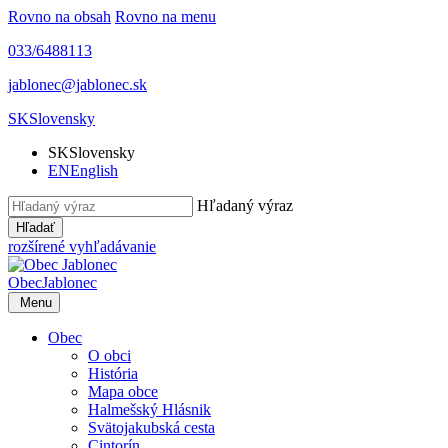
Rovno na obsah
Rovno na menu
033/6488113
jablonec@jablonec.sk
SK
Slovensky
SK
Slovensky
EN
English
Hľadaný výraz
Hľadať
rozšírené vyhľadávanie
Obec
Jablonec
Menu
Obec
O obci
História
Mapa obce
Halmešský Hlásnik
Svätojakubská cesta
Cintorín