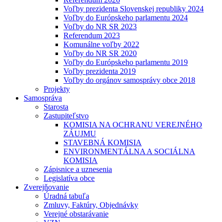
Voľby prezidenta Slovenskej republiky 2024
Voľby do Európskeho parlamentu 2024
Voľby do NR SR 2023
Referendum 2023
Komunálne voľby 2022
Voľby do NR SR 2020
Voľby do Európskeho parlamentu 2019
Voľby prezidenta 2019
Voľby do orgánov samosprávy obce 2018
Projekty
Samospráva
Starosta
Zastupiteľstvo
KOMISIA NA OCHRANU VEREJNÉHO
ZÁUJMU
STAVEBNÁ KOMISIA
ENVIRONMENTÁLNA A SOCIÁLNA
KOMISIA
Zápisnice a uznesenia
Legislatíva obce
Zverejňovanie
Úradná tabuľa
Zmluvy, Faktúry, Objednávky
Verejné obstarávanie