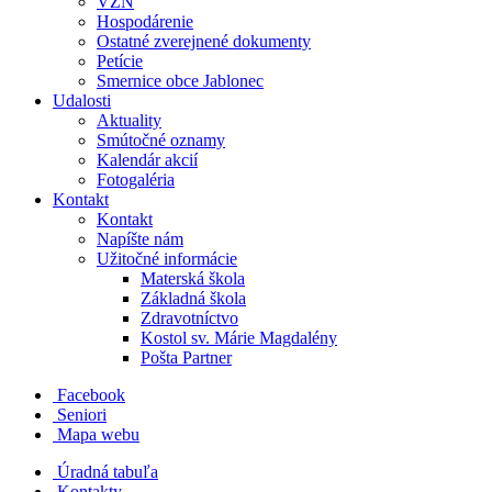
VZN
Hospodárenie
Ostatné zverejnené dokumenty
Petície
Smernice obce Jablonec
Udalosti
Aktuality
Smútočné oznamy
Kalendár akcií
Fotogaléria
Kontakt
Kontakt
Napíšte nám
Užitočné informácie
Materská škola
Základná škola
Zdravotníctvo
Kostol sv. Márie Magdalény
Pošta Partner
Facebook
Seniori
Mapa webu
Úradná tabuľa
Kontakty