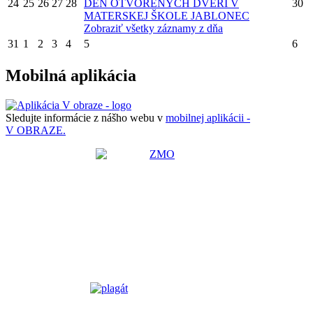
24
25
26
27
28
DEŇ OTVORENÝCH DVERÍ V
30
MATERSKEJ ŠKOLE JABLONEC
Zobraziť všetky záznamy z dňa
31
1
2
3
4
5
6
Mobilná aplikácia
Sledujte informácie z nášho webu v
mobilnej aplikácii -
V OBRAZE.