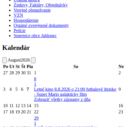
Zmluvy, Faktúry, Objednávky
Verejné obstarávanie
VZN
Hospodárenie
Ostatné zverejnené dokumenty
Petície
Smernice obce Jablonec
Kalendár
August
2026
Po
Ut
St
Št
Pia
So
Ne
27
28
29
30
31
1
2
8
1
3
4
5
6
7
Letné kino 8.8.2026 o 21:00 futbalové ihrisko
9
- Super Mario galakticky film
Zobraziť všetky záznamy z dňa
10
11
12
13
14
15
16
17
18
19
20
21
22
23
29
1