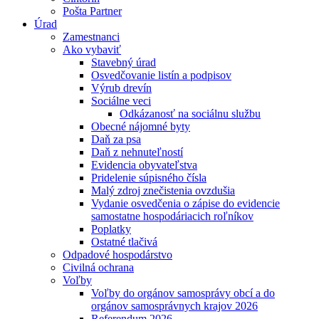
Pošta Partner
Úrad
Zamestnanci
Ako vybaviť
Stavebný úrad
Osvedčovanie listín a podpisov
Výrub drevín
Sociálne veci
Odkázanosť na sociálnu službu
Obecné nájomné byty
Daň za psa
Daň z nehnuteľností
Evidencia obyvateľstva
Pridelenie súpisného čísla
Malý zdroj znečistenia ovzdušia
Vydanie osvedčenia o zápise do evidencie
samostatne hospodáriacich roľníkov
Poplatky
Ostatné tlačivá
Odpadové hospodárstvo
Civilná ochrana
Voľby
Voľby do orgánov samosprávy obcí a do
orgánov samosprávnych krajov 2026
Referendum 2026