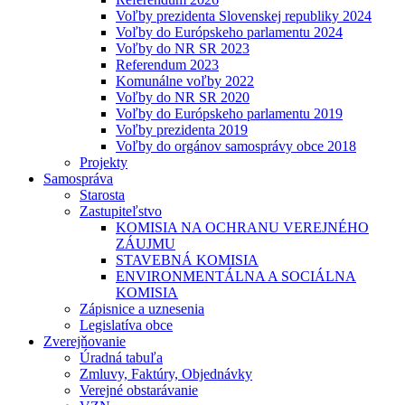
Voľby prezidenta Slovenskej republiky 2024
Voľby do Európskeho parlamentu 2024
Voľby do NR SR 2023
Referendum 2023
Komunálne voľby 2022
Voľby do NR SR 2020
Voľby do Európskeho parlamentu 2019
Voľby prezidenta 2019
Voľby do orgánov samosprávy obce 2018
Projekty
Samospráva
Starosta
Zastupiteľstvo
KOMISIA NA OCHRANU VEREJNÉHO
ZÁUJMU
STAVEBNÁ KOMISIA
ENVIRONMENTÁLNA A SOCIÁLNA
KOMISIA
Zápisnice a uznesenia
Legislatíva obce
Zverejňovanie
Úradná tabuľa
Zmluvy, Faktúry, Objednávky
Verejné obstarávanie