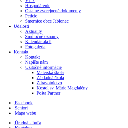
VZN
Hospodárenie
Ostatné zverejnené dokumenty
Petície
Smernice obce Jablonec
Udalosti
Aktuality
Smútočné oznamy
Kalendár akcií
Fotogaléria
Kontakt
Kontakt
Napíšte nám
Užitočné informácie
Materská škola
Základná škola
Zdravotníctvo
Kostol sv. Márie Magdalény
Pošta Partner
Facebook
Seniori
Mapa webu
Úradná tabuľa
Kontakty