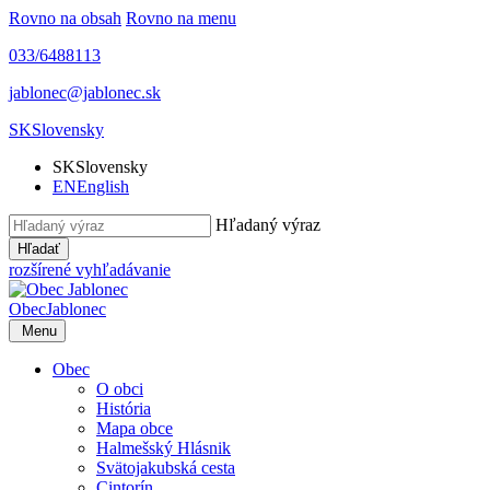
Rovno na obsah
Rovno na menu
033/6488113
jablonec@jablonec.sk
SK
Slovensky
SK
Slovensky
EN
English
Hľadaný výraz
Hľadať
rozšírené vyhľadávanie
Obec
Jablonec
Menu
Obec
O obci
História
Mapa obce
Halmešský Hlásnik
Svätojakubská cesta
Cintorín