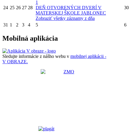
1
24
25
26
27
28
DEŇ OTVORENÝCH DVERÍ V
30
MATERSKEJ ŠKOLE JABLONEC
Zobraziť všetky záznamy z dňa
31
1
2
3
4
5
6
Mobilná aplikácia
Sledujte informácie z nášho webu v
mobilnej aplikácii -
V OBRAZE.