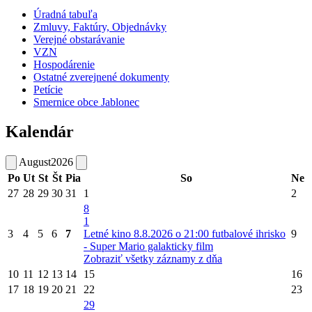
Úradná tabuľa
Zmluvy, Faktúry, Objednávky
Verejné obstarávanie
VZN
Hospodárenie
Ostatné zverejnené dokumenty
Petície
Smernice obce Jablonec
Kalendár
August
2026
Po
Ut
St
Št
Pia
So
Ne
27
28
29
30
31
1
2
8
1
3
4
5
6
7
Letné kino 8.8.2026 o 21:00 futbalové ihrisko
9
- Super Mario galakticky film
Zobraziť všetky záznamy z dňa
10
11
12
13
14
15
16
17
18
19
20
21
22
23
29