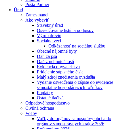
Pošta Partner
Úrad
Zamestnanci
Ako vybaviť
Stavebný úrad
Osvedčovanie listín a podpisov
Výrub drevín
Sociálne veci
Odkázanosť na sociálnu službu
Obecné nájomné byty
Daň za psa
Daň z nehnuteľností
Evidencia obyvateľstva
Pridelenie súpisného čísla
Malý zdroj znečistenia ovzdušia
Vydanie osvedčenia o zápise do evidencie
samostatne hospodáriacich roľníkov
Poplatky
Ostatné tlačivá
Odpadové hospodárstvo
Civilná ochrana
Voľby
Voľby do orgánov samosprávy obcí a do
orgánov samosprávnych krajov 2026
Referendum 2026