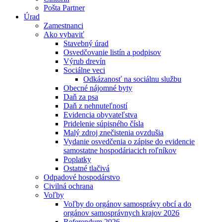
Pošta Partner
Úrad
Zamestnanci
Ako vybaviť
Stavebný úrad
Osvedčovanie listín a podpisov
Výrub drevín
Sociálne veci
Odkázanosť na sociálnu službu
Obecné nájomné byty
Daň za psa
Daň z nehnuteľností
Evidencia obyvateľstva
Pridelenie súpisného čísla
Malý zdroj znečistenia ovzdušia
Vydanie osvedčenia o zápise do evidencie
samostatne hospodáriacich roľníkov
Poplatky
Ostatné tlačivá
Odpadové hospodárstvo
Civilná ochrana
Voľby
Voľby do orgánov samosprávy obcí a do
orgánov samosprávnych krajov 2026
Referendum 2026