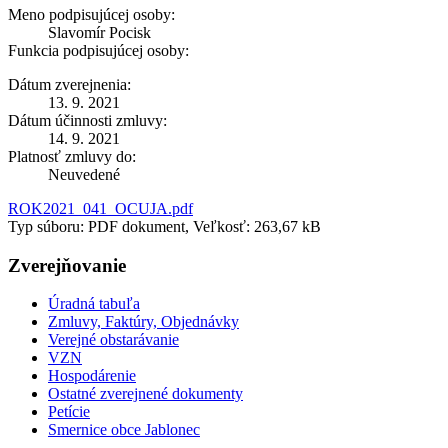
Meno podpisujúcej osoby:
Slavomír Pocisk
Funkcia podpisujúcej osoby:
Dátum zverejnenia:
13. 9. 2021
Dátum účinnosti zmluvy:
14. 9. 2021
Platnosť zmluvy do:
Neuvedené
ROK2021_041_OCUJA.pdf
Typ súboru: PDF dokument, Veľkosť: 263,67 kB
Zverejňovanie
Úradná tabuľa
Zmluvy, Faktúry, Objednávky
Verejné obstarávanie
VZN
Hospodárenie
Ostatné zverejnené dokumenty
Petície
Smernice obce Jablonec