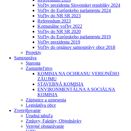
Voľby prezidenta Slovenskej republiky 2024
Voľby do Európskeho parlamentu 2024
Voľby do NR SR 2023
Referendum 2023
Komunálne voľby 2022
Voľby do NR SR 2020
Voľby do Európskeho parlamentu 2019
Voľby prezidenta 2019
Voľby do orgánov samosprávy obce 2018
Projekty
Samospráva
Starosta
Zastupiteľstvo
KOMISIA NA OCHRANU VEREJNÉHO
ZÁUJMU
STAVEBNÁ KOMISIA
ENVIRONMENTÁLNA A SOCIÁLNA
KOMISIA
Zápisnice a uznesenia
Legislatíva obce
Zverejňovanie
Úradná tabuľa
Zmluvy, Faktúry, Objednávky
Verejné obstarávanie