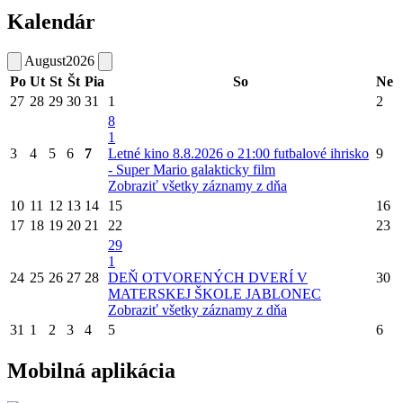
Kalendár
August
2026
Po
Ut
St
Št
Pia
So
Ne
27
28
29
30
31
1
2
8
1
3
4
5
6
7
Letné kino 8.8.2026 o 21:00 futbalové ihrisko
9
- Super Mario galakticky film
Zobraziť všetky záznamy z dňa
10
11
12
13
14
15
16
17
18
19
20
21
22
23
29
1
24
25
26
27
28
DEŇ OTVORENÝCH DVERÍ V
30
MATERSKEJ ŠKOLE JABLONEC
Zobraziť všetky záznamy z dňa
31
1
2
3
4
5
6
Mobilná aplikácia