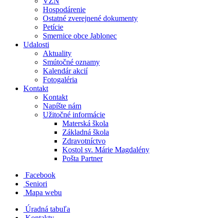
VZN
Hospodárenie
Ostatné zverejnené dokumenty
Petície
Smernice obce Jablonec
Udalosti
Aktuality
Smútočné oznamy
Kalendár akcií
Fotogaléria
Kontakt
Kontakt
Napíšte nám
Užitočné informácie
Materská škola
Základná škola
Zdravotníctvo
Kostol sv. Márie Magdalény
Pošta Partner
Facebook
Seniori
Mapa webu
Úradná tabuľa
Kontakty