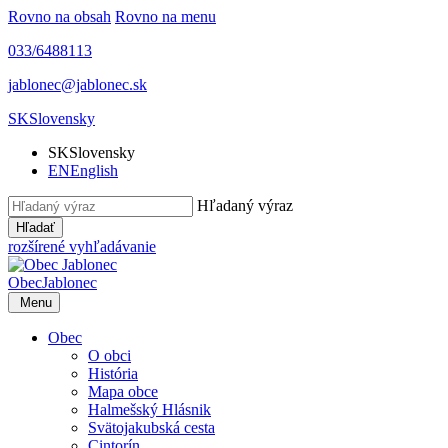
Rovno na obsah
Rovno na menu
033/6488113
jablonec@jablonec.sk
SK
Slovensky
SK
Slovensky
EN
English
Hľadaný výraz
Hľadať
rozšírené vyhľadávanie
Obec
Jablonec
Menu
Obec
O obci
História
Mapa obce
Halmešský Hlásnik
Svätojakubská cesta
Cintorín