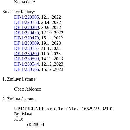
Neuvedené
Súvisiace faktúry:
DF-1/220005
, 12.1 .2022
DF-1/220158
, 28.4 .2022
DF-1/220269
, 30.6 .2022
DF-1/220425
, 12.10 .2022
DF-1/220479
, 15.11 .2022
DF-1/230009
, 19.1 .2023
DF-1/230110
, 21.3 .2023
DF-1/230200
, 11.5 .2023
DF-1/230509
, 14.11 .2023
DF-1/230544
, 12.12 .2023
DF-1/230566
, 15.12 .2023
1. Zmluvná strana:
Obec Jablonec
2. Zmluvná strana:
UP DEJEUNER, s.r.o., Tomášikova 16529/23, 82101
Bratislava
IČO:
53528654