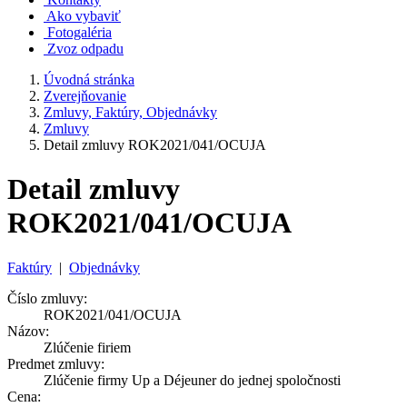
Ako vybaviť
Fotogaléria
Zvoz odpadu
Úvodná stránka
Zverejňovanie
Zmluvy, Faktúry, Objednávky
Zmluvy
Detail zmluvy ROK2021/041/OCUJA
Detail zmluvy
ROK2021/041/OCUJA
Faktúry
|
Objednávky
Číslo zmluvy:
ROK2021/041/OCUJA
Názov:
Zlúčenie firiem
Predmet zmluvy:
Zlúčenie firmy Up a Déjeuner do jednej spoločnosti
Cena: